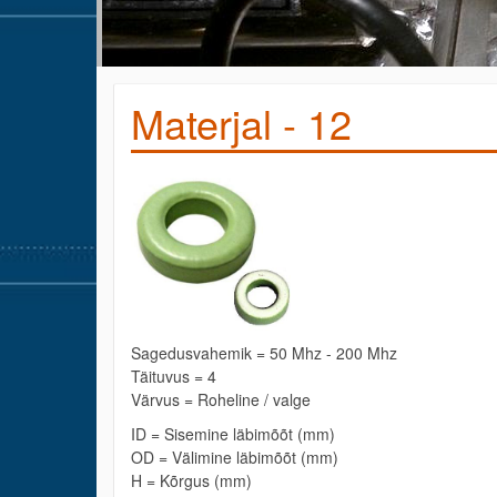
Materjal - 12
Sagedusvahemik = 50 Mhz - 200 Mhz
Täituvus = 4
Värvus = Roheline / valge
ID = Sisemine läbimõõt (mm)
OD = Välimine läbimõõt (mm)
H = Kõrgus (mm)